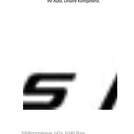
Sihlbruggstrasse 142a,
6340 Baar